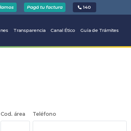
clamos
Pagá tu factura
140
(current)
ones
Transparencia
Canal Ético
Guía de Trámites
Cod. área
Teléfono